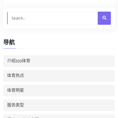
导航
介绍333体育
体育热点
体育明星
服务类型