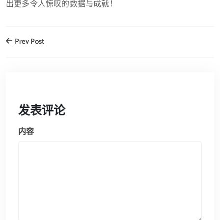
出更多令人惊叹的数据与成就！
Prev Post
发表评论
内容