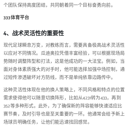
个团队保持高度团结，共同朝着同一个目标奋勇向前。
333体育平台
4、战术灵活性的重要性
现代足球瞬息万变，对教练而言，需要具备极高战术灵活性
以应对不同情况。瓜迪奥拉凭借丰富经验，可以根据现场局
势随时调整阵型和打法，这是他成功的一大法宝。例如，当
面对身体素质强大的对手时，他可能选择加强中场控制，通
过短传渗透破坏对方防线，而不是单纯依靠边路传中。
这种灵活性体现在他的换人策略上，不同风格和特点的位置
需求使得他可以随意切换阵形，比如从4231转为433，再到
352等多种形式。此外，为了确保新的阵容能够快速适应比
赛节奏，及时引导也是至关重要的一环。他通常会给予新上
场球员明确任务，让他们能迅速找回感觉。