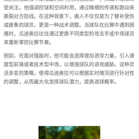
受关注。他强调控球和空间利用，通过精细的传递和跑动来
撕裂对方防线。在这种背景下，换人不仅仅是为了替补受伤
或疲惫的球员，更是一种战术调整。当球队在比赛中遇到困
难时，瓜迪奥拉往往通过更换不同类型的攻击手或中场球员
来重新掌控比赛节奏。
例如，在面对强敌时，他可能会选择增加进攻力量，引入速
度型前锋或者技术型中场，以增强球队的进攻威胁。这种灵
活多变的策略，使得瓜迪奥拉可以根据实时情况进行针对性
的调整，从而最大化发挥球队潜力，提高进球概率。