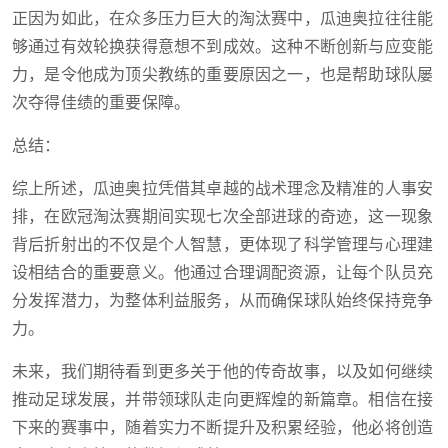
正因为如此，在众多压力巨大的淘汰赛中，瓜迪奥拉往往能
够通过有效轮换获得意想不到成效。这种不断创新与应变能
力，是令他成为顶尖教练的重要原因之一，也是帮助球队屡
次夺得佳绩的重要保障。
总结：
综上所述，瓜迪奥拉凭借其卓越的战术理念及精准的人事安
排，在欧冠淘汰赛期间实现七次全部进球的奇迹，这一现象
背后折射出的不仅是个人智慧，更体现了科学管理与心理建
设相结合的重要意义。他通过合理调配资源，让每个队员充
分发挥潜力，为整体利益服务，从而确保球队始终保持竞争
力。
未来，我们期待看到更多关于他的传奇故事，以及如何继续
推动足球发展，并带领球队走向更辉煌的新篇章。相信在接
下来的赛事中，随着实力不断提升及积累经验，他必将创造