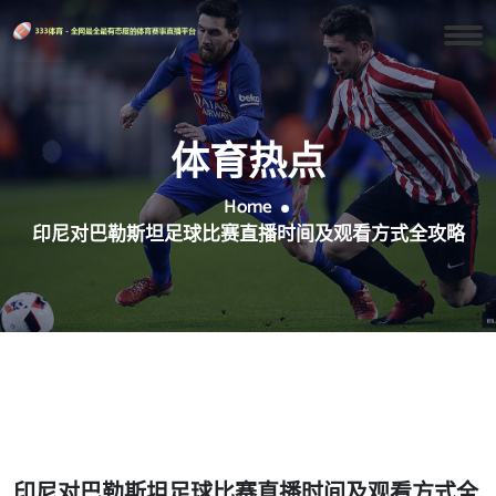
体育热点
Home
印尼对巴勒斯坦足球比赛直播时间及观看方式全攻略
印尼对巴勒斯坦足球比赛直播时间及观看方式全