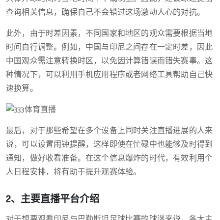
查询相关信息，确保自己不会错过这场激动人心的对抗。
此外，由于时差因素，不同国家和地区的观众需要根据当地
时间自行调整。例如，中国与印尼之间存在一定时差，因此
中国观众需注意转换时区，以免因计算错误而错失赛事。这
种情况下，可以利用手机应用程序或者网络工具帮助自己快
速换算。
最后，对于那些希望在多个设备上同时关注直播进展的人来
说，可以设置闹钟提醒，这样即使在忙碌中也能够及时得到
通知，做好收看准备。在这个信息爆炸的时代，有效利用个
人日程安排，将有助于提升观赛体验。
2、主要直播平台介绍
对于想要观看印尼与巴勒斯坦足球比赛的球迷来说，各大主