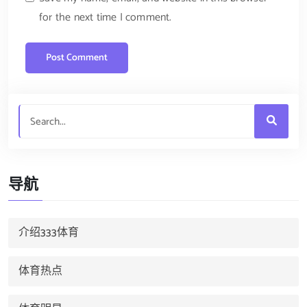
for the next time I comment.
导航
介绍333体育
体育热点