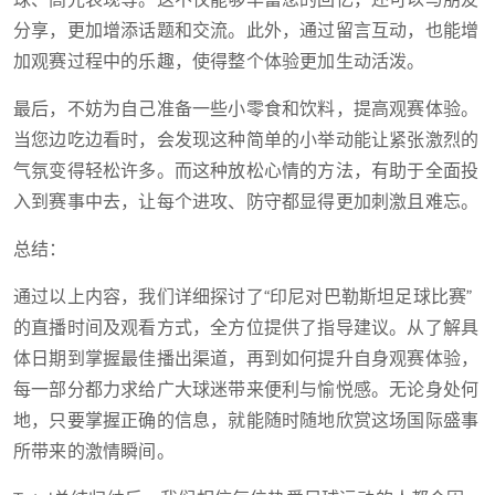
球、高光表现等。这不仅能够丰富您的回忆，还可以与朋友
分享，更加增添话题和交流。此外，通过留言互动，也能增
加观赛过程中的乐趣，使得整个体验更加生动活泼。
最后，不妨为自己准备一些小零食和饮料，提高观赛体验。
当您边吃边看时，会发现这种简单的小举动能让紧张激烈的
气氛变得轻松许多。而这种放松心情的方法，有助于全面投
入到赛事中去，让每个进攻、防守都显得更加刺激且难忘。
总结：
通过以上内容，我们详细探讨了“印尼对巴勒斯坦足球比赛”
的直播时间及观看方式，全方位提供了指导建议。从了解具
体日期到掌握最佳播出渠道，再到如何提升自身观赛体验，
每一部分都力求给广大球迷带来便利与愉悦感。无论身处何
地，只要掌握正确的信息，就能随时随地欣赏这场国际盛事
所带来的激情瞬间。