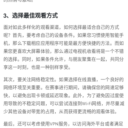
的热情与激动。
3、选择最佳观看方式
面对如此多样化的观看渠道，如何选择最适合自己的方式
呢？首先，要考虑自己的设备条件。如果您习惯使用智能手
机，那么下载相应应用程序可能是最方便快捷的方法。而如
果您更喜欢大屏幕体验，那么通过电视机收看将是一个不错
的选择。同时，如果条件允许，与朋友聚集在一起，共同分
享这一时刻，也是一种别样享受。
其次，要关注网络稳定性。如果选择在线直播，一个良好的
网络环境至关重要。在赛事进行期间，请确保您的网速足够
快，以避免出现卡顿或延迟现象。此外，为了避免因过度使
用导致的不稳定问题，可以尝试连接到Wi-Fi网络，并尽量减
少其他设备对带宽的占用，从而获得更流畅的观看体验。
最后，还可以考虑使用VPN服务，以访问海外平台或者满足