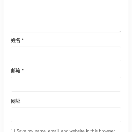
姓名
*
邮箱
*
网址
Save my name, email, and website in this browser