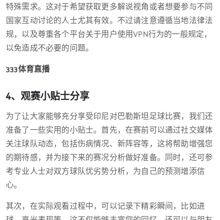
特殊需求。这对于希望获取更多解说视角或者想要参与不同
国家互动讨论的人士尤其有效。不过请注意遵循当地法律法
规，以及尊重各个平台关于用户使用VPN行为的一般规定，
以免造成不必要的问题。
333体育直播
4、观赛小贴士分享
为了让大家能够充分享受印尼对巴勒斯坦足球比赛，我们还
准备了一些实用的小贴士。首先，在赛前可以通过社交媒体
关注球队动态，包括伤病情况、新阵容等，这将帮助增强您
的期待感，并为接下来的赛况分析做好准备。同时，还可参
考专业人士对双方球队优劣势分析，为自己的预测增添信
心。
其次，在实际观看过程中，可以记录下精彩瞬间，比如进