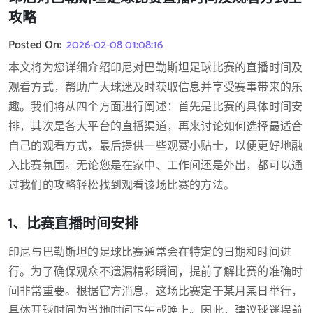
攻略
Posted On:
2026-02-08 01:08:16
本文将为您详细介绍印尼对巴勒斯坦足球比赛的直播时间及
观看方式，帮助广大球迷及时获取信息并享受赛事带来的乐
趣。我们将从四个方面进行阐述：首先是比赛的具体时间安
排，其次是各大平台的直播渠道，再来讨论如何选择最适合
自己的观看方式，最后提供一些观赛小贴士，以便更好地融
入比赛氛围。无论您是在家中、工作间还是外出，都可以通
过我们的攻略轻松找到观看该场比赛的方法。
1、比赛直播时间安排
印尼与巴勒斯坦的足球比赛通常会在特定的日期和时间进
行。为了确保观众不遗漏精彩瞬间，提前了解比赛的准确时
间非常重要。根据官方消息，这场比赛定于某月某日举行，
具体开球时间为当地时间下午或晚上。因此，建议球迷提前